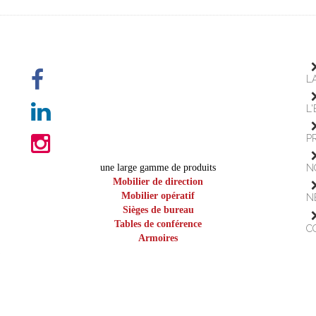
L
L
P
une large gamme de produits
N
Mobilier de direction
Mobilier opératif
N
Sièges de bureau
Tables de conférence
C
Armoires