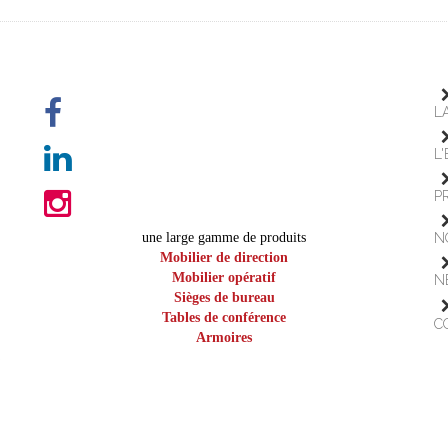
L
L
P
une large gamme de produits
N
Mobilier de direction
Mobilier opératif
N
Sièges de bureau
Tables de conférence
C
Armoires