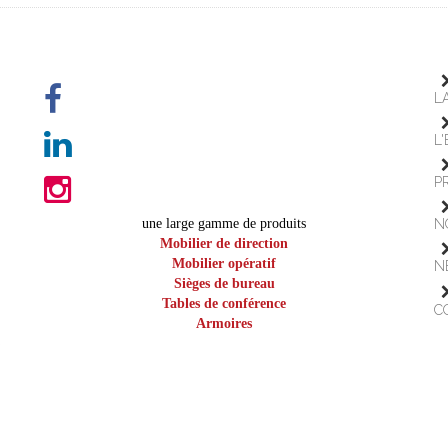
L
L
P
une large gamme de produits
N
Mobilier de direction
Mobilier opératif
N
Sièges de bureau
Tables de conférence
C
Armoires