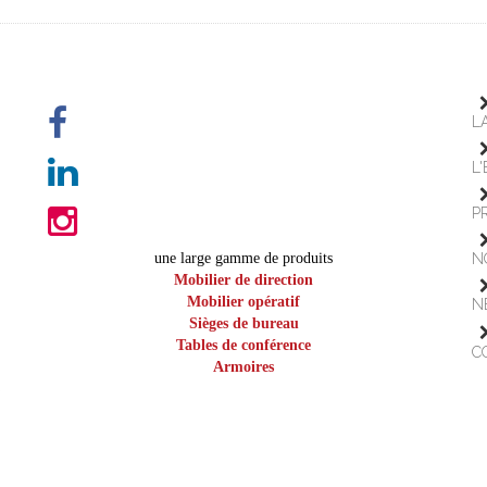
L
L
P
une large gamme de produits
N
Mobilier de direction
Mobilier opératif
N
Sièges de bureau
Tables de conférence
C
Armoires