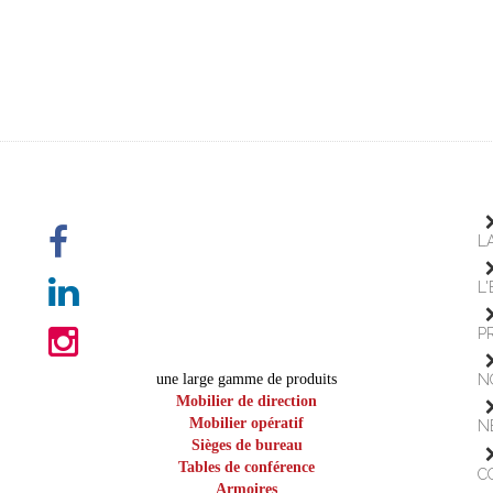
L
L
P
une large gamme de produits
N
Mobilier de direction
Mobilier opératif
N
Sièges de bureau
Tables de conférence
C
Armoires