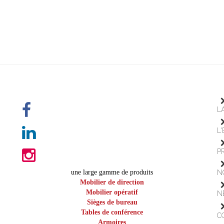
L
L
P
une large gamme de produits
N
Mobilier de direction
Mobilier opératif
N
Sièges de bureau
Tables de conférence
C
Armoires