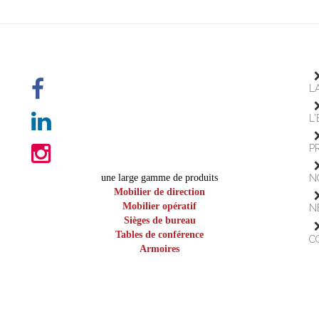
L
L
P
une large gamme de produits
N
Mobilier de direction
Mobilier opératif
N
Sièges de bureau
Tables de conférence
C
Armoires