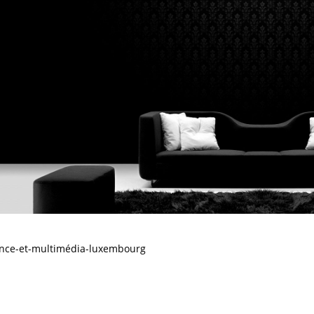
nce-et-multimédia-luxembourg