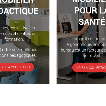
POUR L
DACTIQUE
SANTÉ
hes, écoles, lycées,
ersités et centres de
Lorsqu’il est adapt
formation.
ergonomique, le mobil
 offre une multitude
bureau est un facteur de
tions pédagogiques.
au travail.
VOIR LA COLLECTION
VOIR LA COLLECTIO