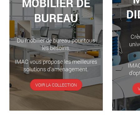
MOBILIER DE
DI
BUREAU
Crèc
Du mobilier de bureau pour tous
univ
les besoins.
IMAC vous propose les meilleures
IMAC
solutions d’aménagement.
d’op
VOIR LA COLLECTION