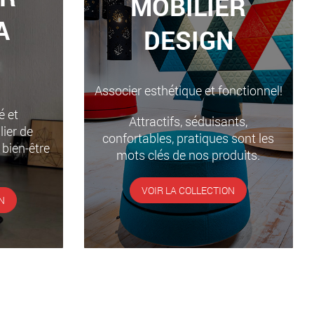
MOBILIER
A
DESIGN
Associer esthétique et fonctionnel!
é et
Attractifs, séduisants,
ier de
confortables, pratiques sont les
 bien-être
mots clés de nos produits.
VOIR LA COLLECTION
N