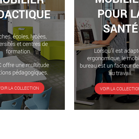
POUR L
DACTIQUE
SANTÉ
hes, écoles, lycées,
ersités et centres de
Lorsqu’il est adapt
formation.
ergonomique, le mobil
 offre une multitude
bureau est un facteur de
tions pédagogiques.
au travail.
VOIR LA COLLECTION
VOIR LA COLLECTIO