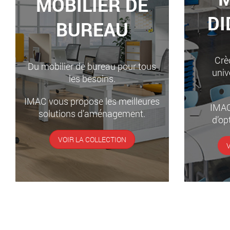
MOBILIER DE
DI
BUREAU
Crèc
Du mobilier de bureau pour tous
univ
les besoins.
IMAC vous propose les meilleures
IMAC
solutions d’aménagement.
d’op
VOIR LA COLLECTION