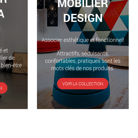
MOBILIER
A
DESIGN
Associer esthétique et fonctionnel!
é et
Attractifs, séduisants,
ier de
confortables, pratiques sont les
 bien-être
mots clés de nos produits.
VOIR LA COLLECTION
N