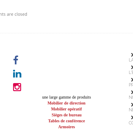
s are closed
L
L
P
une large gamme de produits
N
Mobilier de direction
Mobilier opératif
N
Sièges de bureau
Tables de conférence
C
Armoires