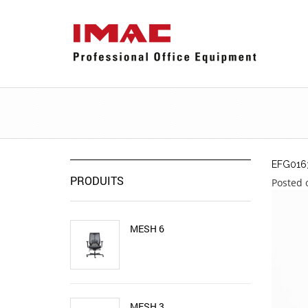
EFG016
PRODUITS
Posted o
MESH 6
MESH 3