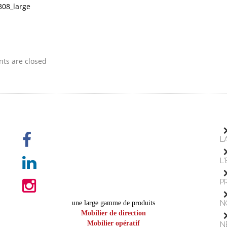
08_large
s are closed
L
L
P
une large gamme de produits
N
Mobilier de direction
Mobilier opératif
N