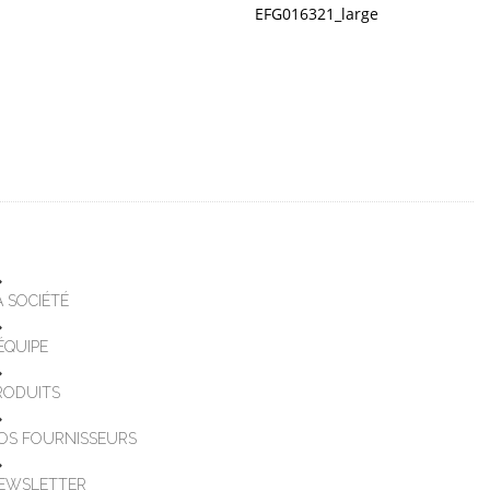
EFG016321_large
A SOCIÉTÉ
'ÉQUIPE
RODUITS
OS FOURNISSEURS
EWSLETTER