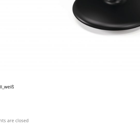
II_weiß
s are closed