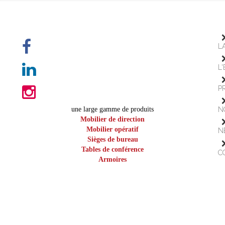
L
L
P
une large gamme de produits
N
Mobilier de direction
Mobilier opératif
N
Sièges de bureau
Tables de conférence
C
Armoires