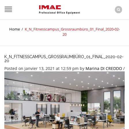
Home
/
K_N_Fitnesscampus_Grossraumbüro_01_Final_2020-02-
20
K_N_FITNESSCAMPUS_GROSSRAUMBÜRO_01_FINAL_2020-02-
20
Posted on janvier 13, 2021 at 12:59 pm
by
Marina DI CREDDO
/