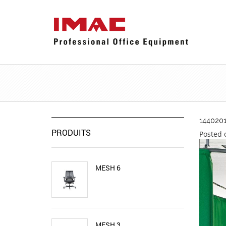
144020
PRODUITS
Posted 
MESH 6
MESH 3