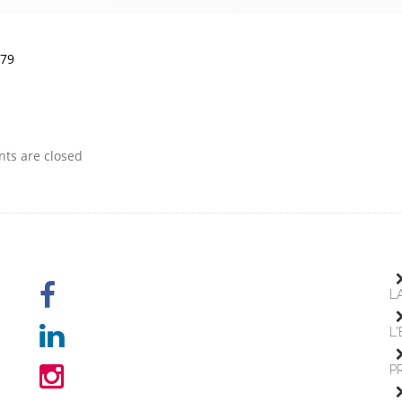
579
s are closed
L
L
P