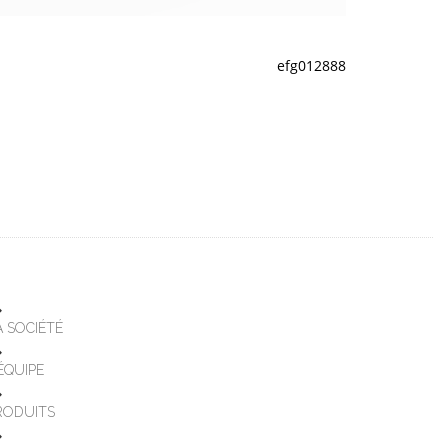
efg012888
A SOCIÉTÉ
'ÉQUIPE
RODUITS