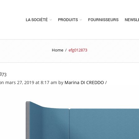
LA SOCIÉTÉ
PRODUITS
FOURNISSEURS
NEWSL
Home
/
efg012873
873
on mars 27, 2019 at 8:17 am
by
Marina DI CREDDO
/