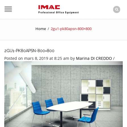
Home
/
2gu1-pk80apsn-800×800
2GU1-PK80APSN-800×800
Posted on mars 8, 2019 at 8:25 am
by
Marina DI CREDDO
/