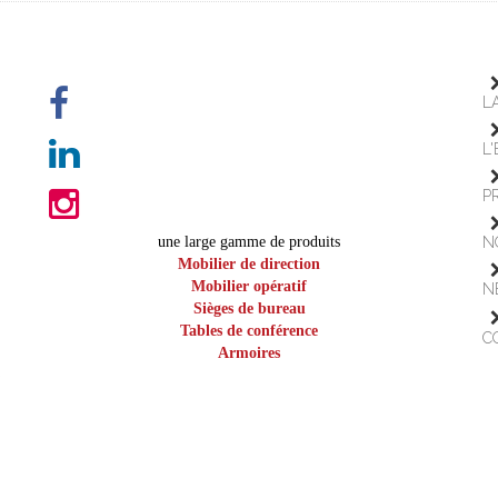
L
L
P
une large gamme de produits
N
Mobilier de direction
Mobilier opératif
N
Sièges de bureau
Tables de conférence
C
Armoires