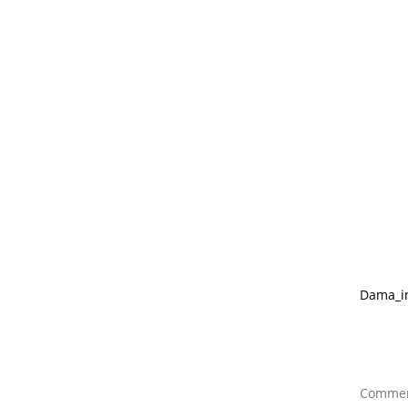
Dama_im
Comment