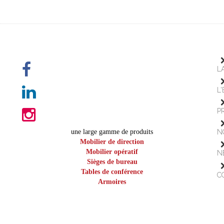
L
L
P
une large gamme de produits
N
Mobilier de direction
Mobilier opératif
N
Sièges de bureau
Tables de conférence
C
Armoires