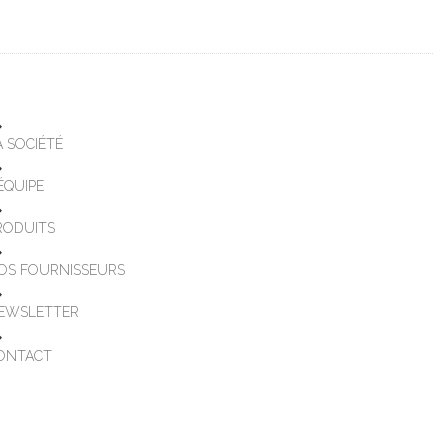
A SOCIÉTÉ
'ÉQUIPE
RODUITS
OS FOURNISSEURS
EWSLETTER
ONTACT