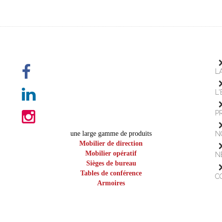
L
L
P
une large gamme de produits
N
Mobilier de direction
Mobilier opératif
N
Sièges de bureau
Tables de conférence
C
Armoires