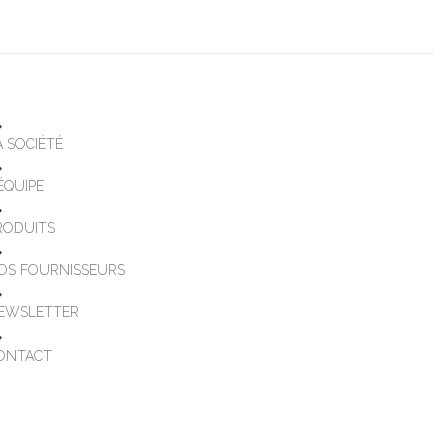
A SOCIÉTÉ
'ÉQUIPE
RODUITS
OS FOURNISSEURS
EWSLETTER
ONTACT