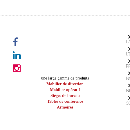
L
L
P
une large gamme de produits
N
Mobilier de direction
Mobilier opératif
N
Sièges de bureau
Tables de conférence
C
Armoires