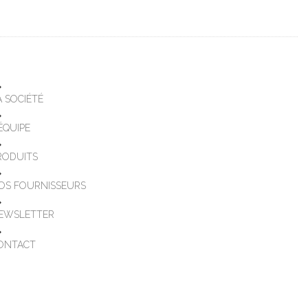
A SOCIÉTÉ
'ÉQUIPE
RODUITS
OS FOURNISSEURS
EWSLETTER
ONTACT