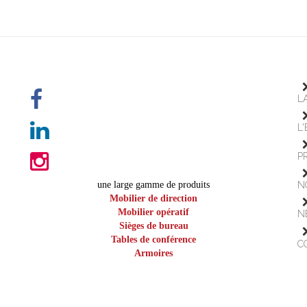
L
L
P
une large gamme de produits
N
Mobilier de direction
Mobilier opératif
N
Sièges de bureau
Tables de conférence
C
Armoires