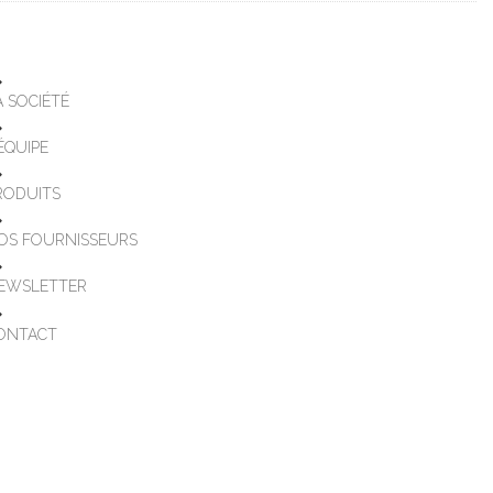
A SOCIÉTÉ
'ÉQUIPE
RODUITS
OS FOURNISSEURS
EWSLETTER
ONTACT