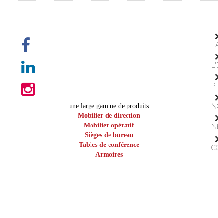
L
L
P
une large gamme de produits
N
Mobilier de direction
Mobilier opératif
N
Sièges de bureau
Tables de conférence
C
Armoires