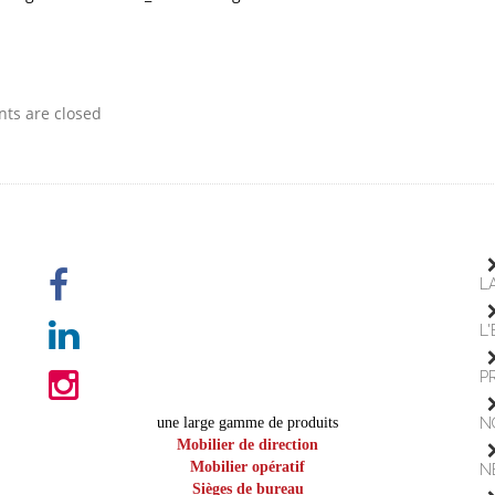
s are closed
L
L
P
une large gamme de produits
N
Mobilier de direction
Mobilier opératif
N
Sièges de bureau