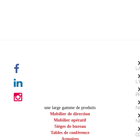
L
L
P
une large gamme de produits
N
Mobilier de direction
Mobilier opératif
N
Sièges de bureau
Tables de conférence
C
Armoires