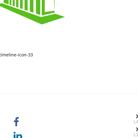
timeline-icon-33
L
L