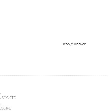
icon_turnover
A SOCIÉTÉ
'ÉQUIPE