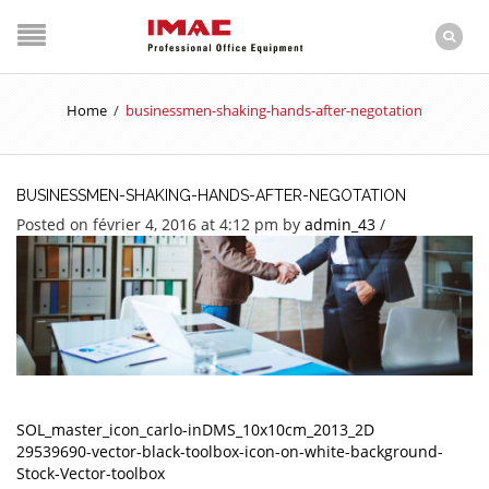
Home
/
businessmen-shaking-hands-after-negotation
BUSINESSMEN-SHAKING-HANDS-AFTER-NEGOTATION
Posted on février 4, 2016 at 4:12 pm
by
admin_43
/
SOL_master_icon_carlo-inDMS_10x10cm_2013_2D
29539690-vector-black-toolbox-icon-on-white-background-
Stock-Vector-toolbox