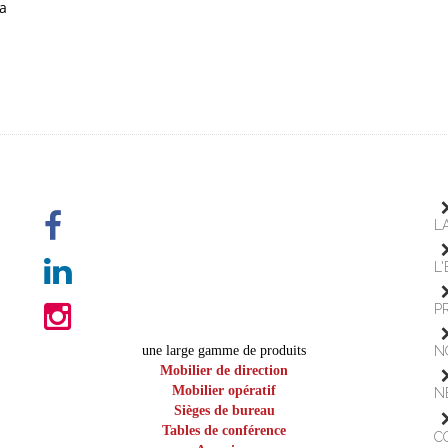
a
L
L
P
une large gamme de produits
N
Mobilier de direction
Mobilier opératif
N
Sièges de bureau
Tables de conférence
C