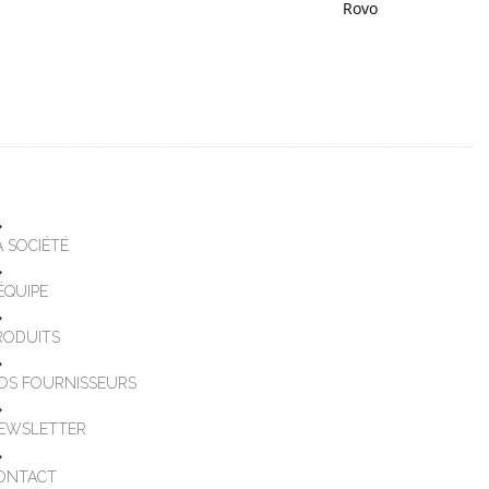
Rovo
A SOCIÉTÉ
'ÉQUIPE
RODUITS
OS FOURNISSEURS
EWSLETTER
ONTACT