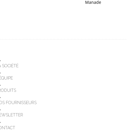
Manade
A SOCIÉTÉ
'ÉQUIPE
RODUITS
OS FOURNISSEURS
EWSLETTER
ONTACT