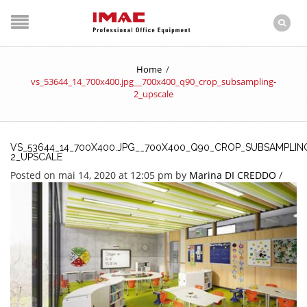
Home
/
vs_53644_14_700x400.jpg__700x400_q90_crop_subsampling-
2_upscale
VS_53644_14_700X400.JPG__700X400_Q90_CROP_SUBSAMPLIN
2_UPSCALE
Posted on mai 14, 2020 at 12:05 pm
by
Marina DI CREDDO
/