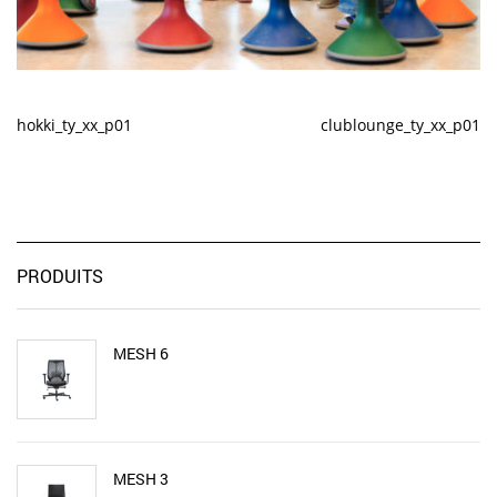
hokki_ty_xx_p01
clublounge_ty_xx_p01
PRODUITS
MESH 6
MESH 3