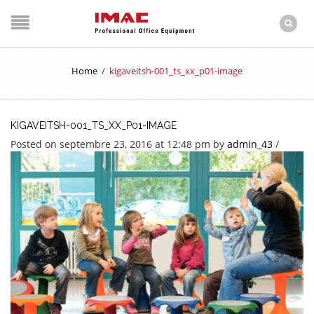
Home
/
kigaveitsh-001_ts_xx_p01-image
KIGAVEITSH-001_TS_XX_P01-IMAGE
Posted on septembre 23, 2016 at 12:48 pm
by
admin_43
/