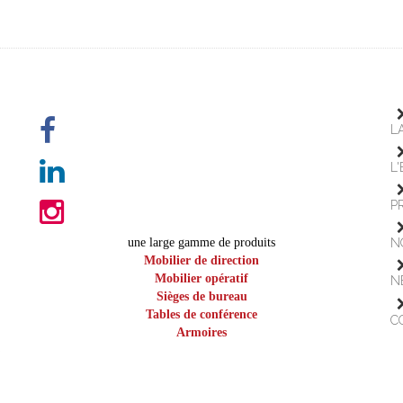
L
L
P
une large gamme de produits
N
Mobilier de direction
Mobilier opératif
N
Sièges de bureau
Tables de conférence
C
Armoires