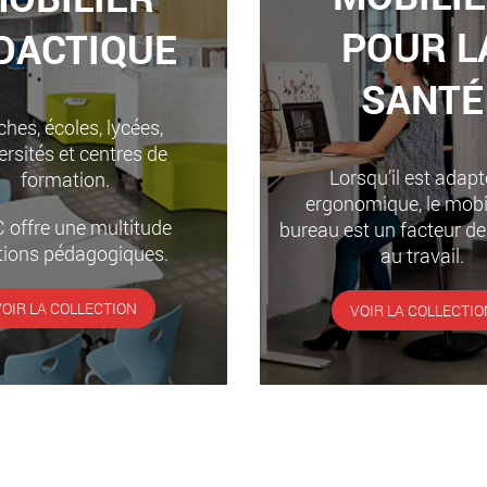
POUR L
DACTIQUE
SANTÉ
hes, écoles, lycées,
ersités et centres de
Lorsqu’il est adapt
formation.
ergonomique, le mobil
 offre une multitude
bureau est un facteur de
tions pédagogiques.
au travail.
VOIR LA COLLECTION
VOIR LA COLLECTIO