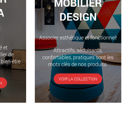
MOBILIER
A
DESIGN
Associer esthétique et fonctionnel!
é et
Attractifs, séduisants,
ier de
confortables, pratiques sont les
 bien-être
mots clés de nos produits.
VOIR LA COLLECTION
N