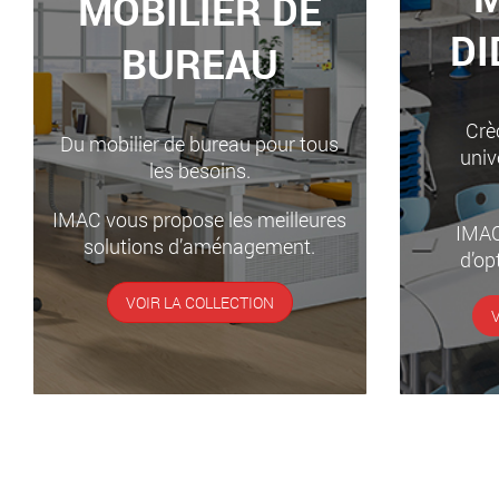
MOBILIER DE
DI
BUREAU
Crèc
Du mobilier de bureau pour tous
univ
les besoins.
IMAC vous propose les meilleures
IMAC
solutions d’aménagement.
d’op
VOIR LA COLLECTION