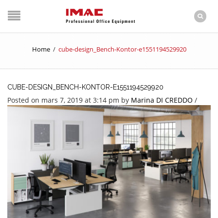
Home
/
cube-design_Bench-Kontor-e1551194529920
CUBE-DESIGN_BENCH-KONTOR-E1551194529920
Posted on mars 7, 2019 at 3:14 pm
by
Marina DI CREDDO
/