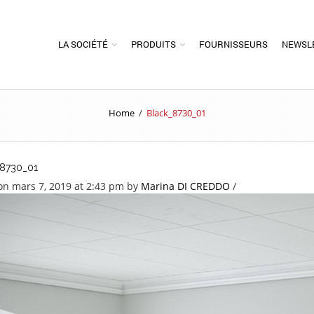
LA SOCIÉTÉ
PRODUITS
FOURNISSEURS
NEWSL
Home
/
Black_8730_01
8730_01
on mars 7, 2019 at 2:43 pm
by
Marina DI CREDDO
/