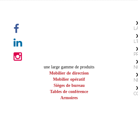
L
L
P
une large gamme de produits
N
Mobilier de direction
Mobilier opératif
N
Sièges de bureau
Tables de conférence
C
Armoires