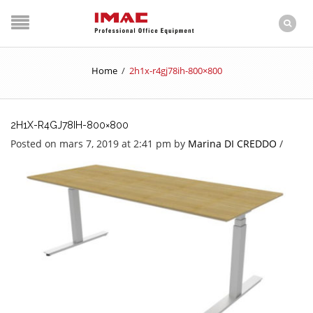
Home
/
2h1x-r4gj78ih-800×800
2H1X-R4GJ78IH-800×800
Posted on mars 7, 2019 at 2:41 pm
by
Marina DI CREDDO
/