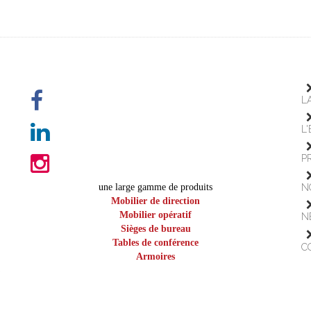
L
L
P
une large gamme de produits
N
Mobilier de direction
Mobilier opératif
N
Sièges de bureau
Tables de conférence
C
Armoires