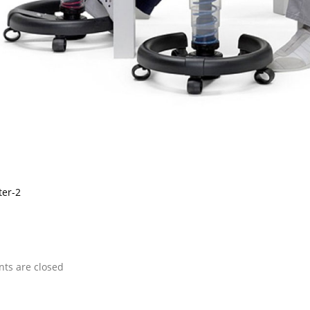
er-2
s are closed