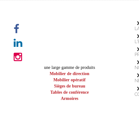
L
L
P
une large gamme de produits
N
Mobilier de direction
Mobilier opératif
N
Sièges de bureau
Tables de conférence
C
Armoires