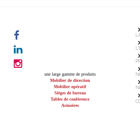
L
L
P
une large gamme de produits
N
Mobilier de direction
Mobilier opératif
N
Sièges de bureau
Tables de conférence
C
Armoires