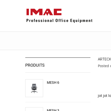
ARTEC
PRODUITS
Posted 
MESH 6
jot jot l
MESH 3