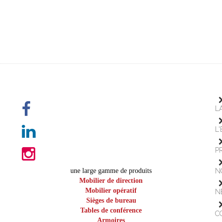
L
L
P
une large gamme de produits
N
Mobilier de direction
Mobilier opératif
N
Sièges de bureau
Tables de conférence
C
Armoires