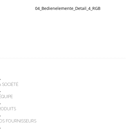
04_Bedienelemente_Detail_4_RGB
A SOCIÉTÉ
'ÉQUIPE
RODUITS
OS FOURNISSEURS