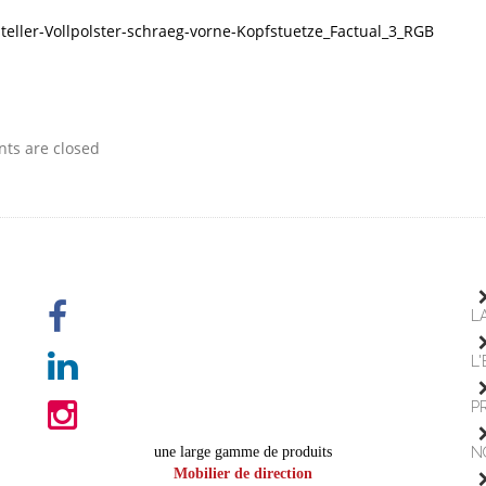
steller-Vollpolster-schraeg-vorne-Kopfstuetze_Factual_3_RGB
s are closed
L
L
P
une large gamme de produits
N
Mobilier de direction